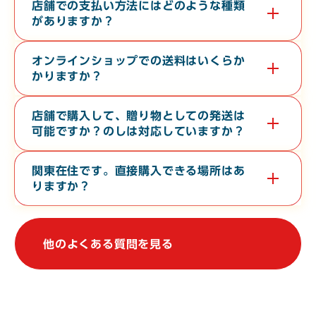
す。無料で３０分から６０分程度の時間で承っております。希望
店舗での支払い方法にはどのような種類
日の１０日前までに電話またはお問い合わせフォームよりご連絡
がありますか？
ください。
現金・各クレジットカード・各種電子マネー・バーコード決済が
対応しております。
オンラインショップでの送料はいくらか
かりますか？
お届け先の地域や、常温便・冷蔵便・冷凍便などの温度帯によっ
て異なります。オンラインショップの
ご利用ガイド
をご確認くだ
店舗で購入して、贈り物としての発送は
さい。
可能ですか？のしは対応していますか？
店舗からの地方発送（クロネコヤマト便）、熨斗（のし）の対応
も行なっております。
関東在住です。直接購入できる場所はあ
りますか？
関東地方で常時販売している店舗はございませんが、不定期で上
野駅や大宮駅での物産展に出店しております。催事等の情報は、
当WebサイトやSNSで発信しております。
他のよくある質問を見る