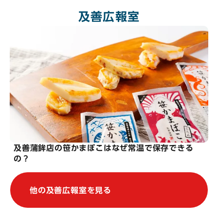
及善広報室
及善蒲鉾店の笹かまぼこはなぜ常温で保存できる
の？
他の及善広報室を見る