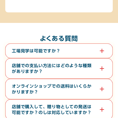
よくある質問
工場見学は可能ですか？
はい。教育旅行や経済団体等、団体様の工場見学も承っておりま
す。無料で３０分から６０分程度の時間で承っております。希望
店舗での支払い方法にはどのような種類
日の１０日前までに電話またはお問い合わせフォームよりご連絡
がありますか？
ください。
現金・各クレジットカード・各種電子マネー・バーコード決済が
対応しております。
オンラインショップでの送料はいくらか
かりますか？
お届け先の地域や、常温便・冷蔵便・冷凍便などの温度帯によっ
て異なります。オンラインショップの
ご利用ガイド
をご確認くだ
店舗で購入して、贈り物としての発送は
さい。
可能ですか？のしは対応していますか？