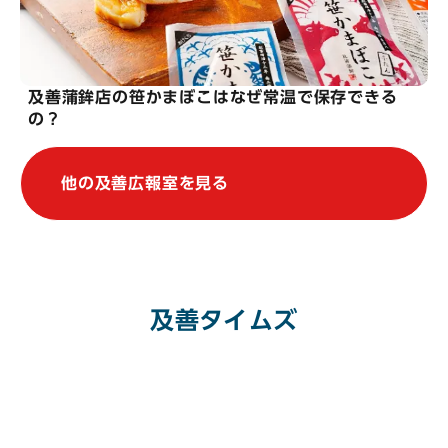
及善蒲鉾店の笹かまぼこはなぜ常温で保存できる
の？
他の及善広報室を見る
及善タイムズ