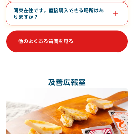
店舗からの地方発送（クロネコヤマト便）、熨斗（のし）の対応
も行なっております。
関東在住です。直接購入できる場所はあ
りますか？
関東地方で常時販売している店舗はございませんが、不定期で上
野駅や大宮駅での物産展に出店しております。催事等の情報は、
当WebサイトやSNSで発信しております。
他のよくある質問を見る
及善広報室