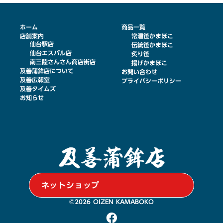
ホーム
商品一覧
店舗案内
常温笹かまぼこ
仙台駅店
伝統笹かまぼこ
仙台エスパル店
炙り笹
南三陸さんさん商店街店
揚げかまぼこ
及善蒲鉾店について
お問い合わせ
及善広報室
プライバシーポリシー
及善タイムズ
お知らせ
ネットショップ
©︎2026 OIZEN KAMABOKO