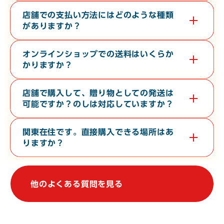
はい。教育旅行や経済団体等、団体様の工場見学も承っておりま
す。無料で３０分から６０分程度の時間で承っております。希望
店舗での支払い方法にはどのような種類
日の１０日前までに電話またはお問い合わせフォームよりご連絡
がありますか？
ください。
現金・各クレジットカード・各種電子マネー・バーコード決済が
対応しております。
オンラインショップでの送料はいくらか
かりますか？
お届け先の地域や、常温便・冷蔵便・冷凍便などの温度帯によっ
て異なります。オンラインショップの
ご利用ガイド
をご確認くだ
店舗で購入して、贈り物としての発送は
さい。
可能ですか？のしは対応していますか？
店舗からの地方発送（クロネコヤマト便）、熨斗（のし）の対応
も行なっております。
関東在住です。直接購入できる場所はあ
りますか？
関東地方で常時販売している店舗はございませんが、不定期で上
野駅や大宮駅での物産展に出店しております。催事等の情報は、
当WebサイトやSNSで発信しております。
他のよくある質問を見る