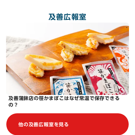
及善広報室
及善蒲鉾店の笹かまぼこはなぜ常温で保存できる
の？
他の及善広報室を見る