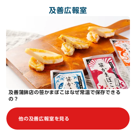
及善広報室
及善蒲鉾店の笹かまぼこはなぜ常温で保存できる
の？
他の及善広報室を見る