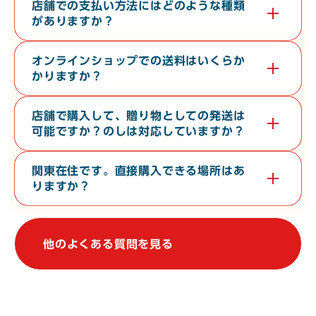
す。無料で３０分から６０分程度の時間で承っております。希望
店舗での支払い方法にはどのような種類
日の１０日前までに電話またはお問い合わせフォームよりご連絡
がありますか？
ください。
現金・各クレジットカード・各種電子マネー・バーコード決済が
対応しております。
オンラインショップでの送料はいくらか
かりますか？
お届け先の地域や、常温便・冷蔵便・冷凍便などの温度帯によっ
て異なります。オンラインショップの
ご利用ガイド
をご確認くだ
店舗で購入して、贈り物としての発送は
さい。
可能ですか？のしは対応していますか？
店舗からの地方発送（クロネコヤマト便）、熨斗（のし）の対応
も行なっております。
関東在住です。直接購入できる場所はあ
りますか？
関東地方で常時販売している店舗はございませんが、不定期で上
野駅や大宮駅での物産展に出店しております。催事等の情報は、
当WebサイトやSNSで発信しております。
他のよくある質問を見る