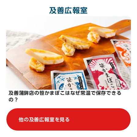
及善広報室
及善蒲鉾店の笹かまぼこはなぜ常温で保存できる
の？
他の及善広報室を見る