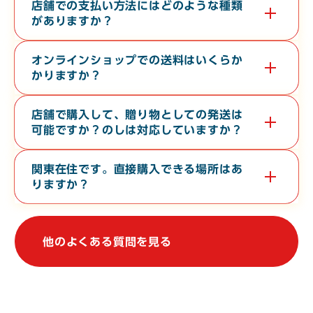
す。無料で３０分から６０分程度の時間で承っております。希望
店舗での支払い方法にはどのような種類
日の１０日前までに電話またはお問い合わせフォームよりご連絡
がありますか？
ください。
現金・各クレジットカード・各種電子マネー・バーコード決済が
対応しております。
オンラインショップでの送料はいくらか
かりますか？
お届け先の地域や、常温便・冷蔵便・冷凍便などの温度帯によっ
て異なります。オンラインショップの
ご利用ガイド
をご確認くだ
店舗で購入して、贈り物としての発送は
さい。
可能ですか？のしは対応していますか？
店舗からの地方発送（クロネコヤマト便）、熨斗（のし）の対応
も行なっております。
関東在住です。直接購入できる場所はあ
りますか？
関東地方で常時販売している店舗はございませんが、不定期で上
野駅や大宮駅での物産展に出店しております。催事等の情報は、
当WebサイトやSNSで発信しております。
他のよくある質問を見る