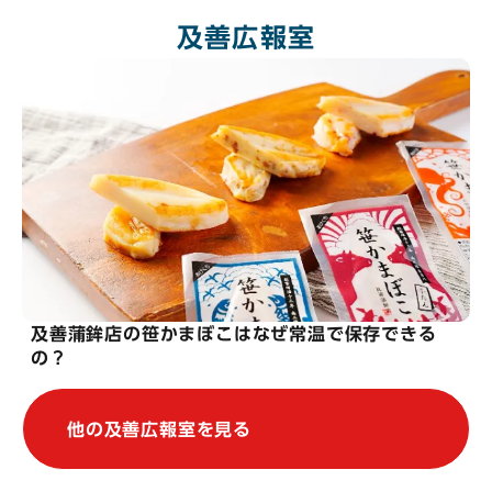
及善広報室
及善蒲鉾店の笹かまぼこはなぜ常温で保存できる
の？
他の及善広報室を見る