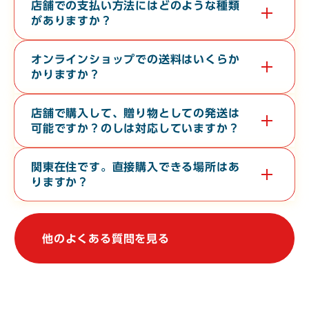
す。無料で３０分から６０分程度の時間で承っております。希望
店舗での支払い方法にはどのような種類
日の１０日前までに電話またはお問い合わせフォームよりご連絡
がありますか？
ください。
現金・各クレジットカード・各種電子マネー・バーコード決済が
対応しております。
オンラインショップでの送料はいくらか
かりますか？
お届け先の地域や、常温便・冷蔵便・冷凍便などの温度帯によっ
て異なります。オンラインショップの
ご利用ガイド
をご確認くだ
店舗で購入して、贈り物としての発送は
さい。
可能ですか？のしは対応していますか？
店舗からの地方発送（クロネコヤマト便）、熨斗（のし）の対応
も行なっております。
関東在住です。直接購入できる場所はあ
りますか？
関東地方で常時販売している店舗はございませんが、不定期で上
野駅や大宮駅での物産展に出店しております。催事等の情報は、
当WebサイトやSNSで発信しております。
他のよくある質問を見る