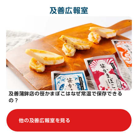
及善広報室
及善蒲鉾店の笹かまぼこはなぜ常温で保存できる
の？
他の及善広報室を見る