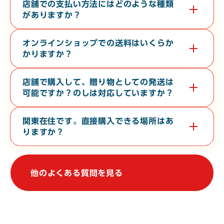
す。無料で３０分から６０分程度の時間で承っております。希望
店舗での支払い方法にはどのような種類
日の１０日前までに電話またはお問い合わせフォームよりご連絡
がありますか？
ください。
現金・各クレジットカード・各種電子マネー・バーコード決済が
対応しております。
オンラインショップでの送料はいくらか
かりますか？
お届け先の地域や、常温便・冷蔵便・冷凍便などの温度帯によっ
て異なります。オンラインショップの
ご利用ガイド
をご確認くだ
店舗で購入して、贈り物としての発送は
さい。
可能ですか？のしは対応していますか？
店舗からの地方発送（クロネコヤマト便）、熨斗（のし）の対応
も行なっております。
関東在住です。直接購入できる場所はあ
りますか？
関東地方で常時販売している店舗はございませんが、不定期で上
野駅や大宮駅での物産展に出店しております。催事等の情報は、
当WebサイトやSNSで発信しております。
他のよくある質問を見る