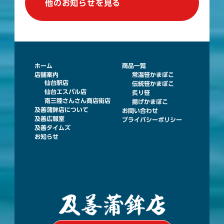
他のお知らせを見る
ホーム
商品一覧
店舗案内
常温笹かまぼこ
仙台駅店
伝統笹かまぼこ
仙台エスパル店
炙り笹
南三陸さんさん商店街店
揚げかまぼこ
及善蒲鉾店について
お問い合わせ
及善広報室
プライバシーポリシー
及善タイムズ
お知らせ