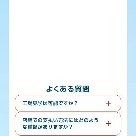
よくある質問
工場見学は可能ですか？
はい。教育旅行や経済団体等、団体様の工場見学も承っ
ております。無料で３０分から６０分程度の時間で承っ
店舗での支払い方法にはどのよう
ております。希望日の１０日前までに電話またはお問い
な種類がありますか？
合わせフォームよりご連絡ください。