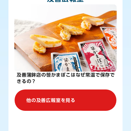
及善蒲鉾店の笹かまぼこはなぜ常温で保存で
きるの？
他の及善広報室を見る