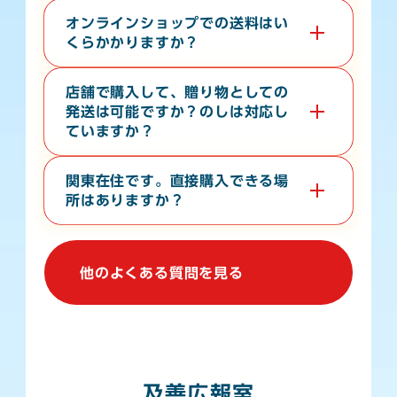
現金・各クレジットカード・各種電子マネー・バーコー
ド決済が対応しております。
オンラインショップでの送料はい
くらかかりますか？
お届け先の地域や、常温便・冷蔵便・冷凍便などの温度
帯によって異なります。オンラインショップの
ご利用ガ
店舗で購入して、贈り物としての
イド
をご確認ください。
発送は可能ですか？のしは対応し
ていますか？
店舗からの地方発送（クロネコヤマト便）、熨斗（の
し）の対応も行なっております。
関東在住です。直接購入できる場
所はありますか？
関東地方で常時販売している店舗はございませんが、不
定期で上野駅や大宮駅での物産展に出店しております。
催事等の情報は、当WebサイトやSNSで発信しており
他のよくある質問を見る
ます。
及善広報室