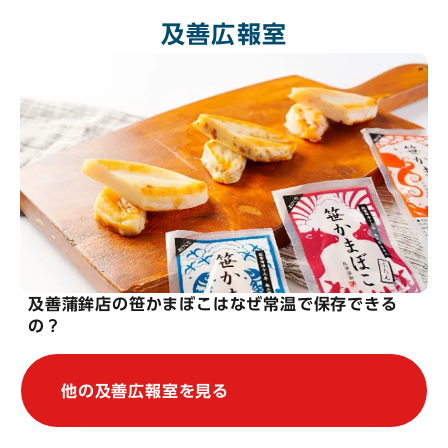
及善広報室
及善蒲鉾店の笹かまぼこはなぜ常温で保存できる
の？
他の及善広報室を見る