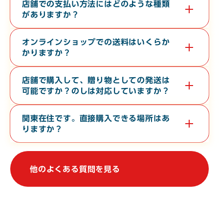
す。無料で３０分から６０分程度の時間で承っております。希望
店舗での支払い方法にはどのような種類
日の１０日前までに電話またはお問い合わせフォームよりご連絡
がありますか？
ください。
現金・各クレジットカード・各種電子マネー・バーコード決済が
対応しております。
オンラインショップでの送料はいくらか
かりますか？
お届け先の地域や、常温便・冷蔵便・冷凍便などの温度帯によっ
て異なります。オンラインショップの
ご利用ガイド
をご確認くだ
店舗で購入して、贈り物としての発送は
さい。
可能ですか？のしは対応していますか？
店舗からの地方発送（クロネコヤマト便）、熨斗（のし）の対応
も行なっております。
関東在住です。直接購入できる場所はあ
りますか？
関東地方で常時販売している店舗はございませんが、不定期で上
野駅や大宮駅での物産展に出店しております。催事等の情報は、
当WebサイトやSNSで発信しております。
他のよくある質問を見る