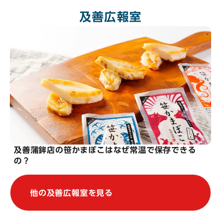
及善広報室
及善蒲鉾店の笹かまぼこはなぜ常温で保存できる
の？
他の及善広報室を見る