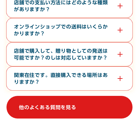
す。無料で３０分から６０分程度の時間で承っております。希望
店舗での支払い方法にはどのような種類
日の１０日前までに電話またはお問い合わせフォームよりご連絡
がありますか？
ください。
現金・各クレジットカード・各種電子マネー・バーコード決済が
対応しております。
オンラインショップでの送料はいくらか
かりますか？
お届け先の地域や、常温便・冷蔵便・冷凍便などの温度帯によっ
て異なります。オンラインショップの
ご利用ガイド
をご確認くだ
店舗で購入して、贈り物としての発送は
さい。
可能ですか？のしは対応していますか？
店舗からの地方発送（クロネコヤマト便）、熨斗（のし）の対応
も行なっております。
関東在住です。直接購入できる場所はあ
りますか？
関東地方で常時販売している店舗はございませんが、不定期で上
野駅や大宮駅での物産展に出店しております。催事等の情報は、
当WebサイトやSNSで発信しております。
他のよくある質問を見る