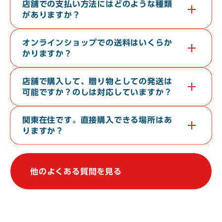
す。無料で３０分から６０分程度の時間で承っております。希望
店舗での支払い方法にはどのような種類
日の１０日前までに電話またはお問い合わせフォームよりご連絡
がありますか？
ください。
現金・各クレジットカード・各種電子マネー・バーコード決済が
対応しております。
オンラインショップでの送料はいくらか
かりますか？
お届け先の地域や、常温便・冷蔵便・冷凍便などの温度帯によっ
て異なります。オンラインショップの
ご利用ガイド
をご確認くだ
店舗で購入して、贈り物としての発送は
さい。
可能ですか？のしは対応していますか？
店舗からの地方発送（クロネコヤマト便）、熨斗（のし）の対応
も行なっております。
関東在住です。直接購入できる場所はあ
りますか？
関東地方で常時販売している店舗はございませんが、不定期で上
野駅や大宮駅での物産展に出店しております。催事等の情報は、
当WebサイトやSNSで発信しております。
他のよくある質問を見る