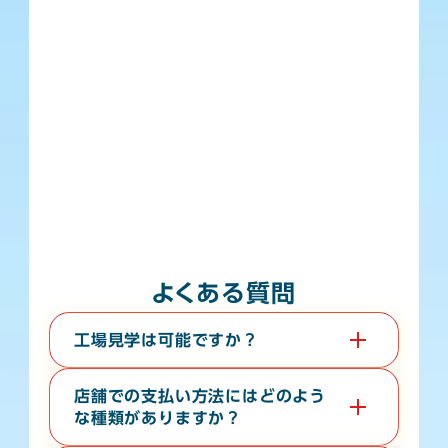
よくある質問
工場見学は可能ですか？
はい。教育旅行や経済団体等、団体様の工場見学も承っ
ております。無料で３０分から６０分程度の時間で承っ
店舗での支払い方法にはどのよう
ております。希望日の１０日前までに電話またはお問い
な種類がありますか？
合わせフォームよりご連絡ください。