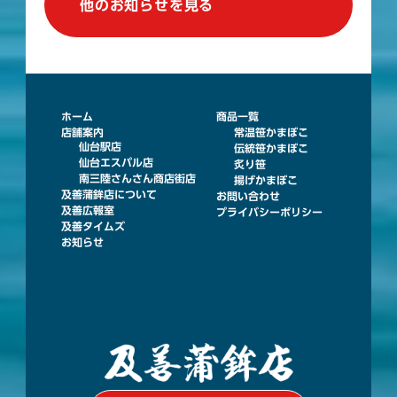
他のお知らせを見る
ホーム
商品一覧
店舗案内
常温笹かまぼこ
仙台駅店
伝統笹かまぼこ
仙台エスパル店
炙り笹
南三陸さんさん商店街店
揚げかまぼこ
及善蒲鉾店について
お問い合わせ
及善広報室
プライバシーポリシー
及善タイムズ
お知らせ