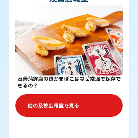
及善蒲鉾店の笹かまぼこはなぜ常温で保存で
きるの？
他の及善広報室を見る