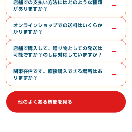
す。無料で３０分から６０分程度の時間で承っております。希望
店舗での支払い方法にはどのような種類
日の１０日前までに電話またはお問い合わせフォームよりご連絡
がありますか？
ください。
現金・各クレジットカード・各種電子マネー・バーコード決済が
対応しております。
オンラインショップでの送料はいくらか
かりますか？
お届け先の地域や、常温便・冷蔵便・冷凍便などの温度帯によっ
て異なります。オンラインショップの
ご利用ガイド
をご確認くだ
店舗で購入して、贈り物としての発送は
さい。
可能ですか？のしは対応していますか？
店舗からの地方発送（クロネコヤマト便）、熨斗（のし）の対応
も行なっております。
関東在住です。直接購入できる場所はあ
りますか？
関東地方で常時販売している店舗はございませんが、不定期で上
野駅や大宮駅での物産展に出店しております。催事等の情報は、
当WebサイトやSNSで発信しております。
他のよくある質問を見る