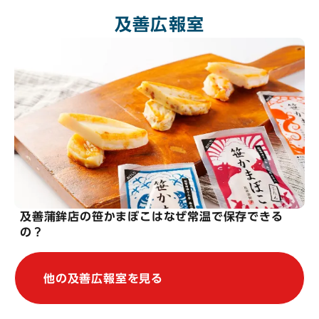
及善広報室
及善蒲鉾店の笹かまぼこはなぜ常温で保存できる
の？
他の及善広報室を見る