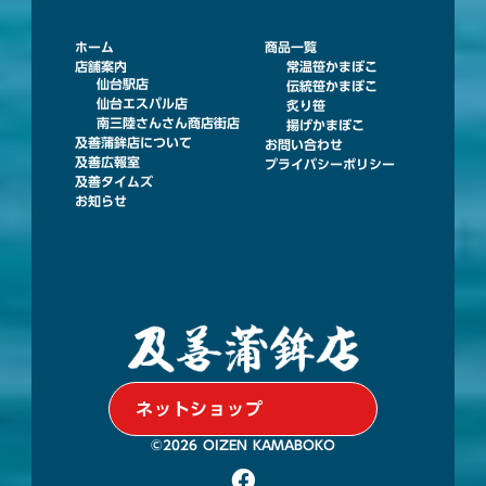
ホーム
商品一覧
店舗案内
常温笹かまぼこ
仙台駅店
伝統笹かまぼこ
仙台エスパル店
炙り笹
南三陸さんさん商店街店
揚げかまぼこ
及善蒲鉾店について
お問い合わせ
及善広報室
プライバシーポリシー
及善タイムズ
お知らせ
ネットショップ
©︎2026 OIZEN KAMABOKO