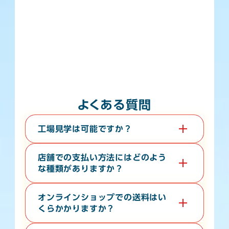
よくある質問
工場見学は可能ですか？
はい。教育旅行や経済団体等、団体様の工場見学も承っ
ております。無料で３０分から６０分程度の時間で承っ
店舗での支払い方法にはどのよう
ております。希望日の１０日前までに電話またはお問い
な種類がありますか？
合わせフォームよりご連絡ください。
現金・各クレジットカード・各種電子マネー・バーコー
ド決済が対応しております。
オンラインショップでの送料はい
くらかかりますか？
お届け先の地域や、常温便・冷蔵便・冷凍便などの温度