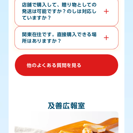
帯によって異なります。オンラインショップの
ご利用ガ
店舗で購入して、贈り物としての
イド
をご確認ください。
発送は可能ですか？のしは対応し
ていますか？
店舗からの地方発送（クロネコヤマト便）、熨斗（の
し）の対応も行なっております。
関東在住です。直接購入できる場
所はありますか？
関東地方で常時販売している店舗はございませんが、不
定期で上野駅や大宮駅での物産展に出店しております。
催事等の情報は、当WebサイトやSNSで発信しており
他のよくある質問を見る
ます。
及善広報室